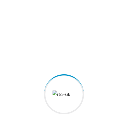
Sed consequat justo non mauris pretium
at tempor justo.
Ut nulla tellus, eleifend euismod
pellentesque vel, sagittis vel justo
Phasellus enim magna, varius et
commodo ut.
Requirements
Phasellus enim magna, varius et
commodo ut, ultricies vitae velit. Ut nulla
tellus, eleifend euismod pellentesque vel,
sagittis vel justo
Ultricies vitae velit. Ut nulla tellus,
eleifend euismod pellentesque vel.
Phasellus enim magna, varius et