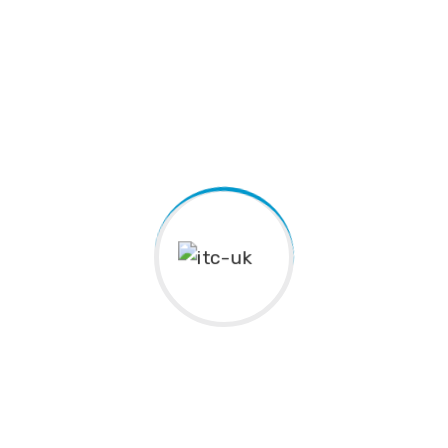
Phasellus enim magna, varius et commodo ut,
ultricies vitae velit. Ut nulla tellus, eleifend euismod
pellentesque vel, sagittis vel justo. In libero urna,
venenatis sit amet ornare non, suscipit nec risus.
Sed consequat justo non mauris pretium at tempor
justo sodales. Quisque tincidunt laoreet malesuada.
Cum sociis natoque penatibus et magnis dis
parturient montes, nascetur.
What you’ll learn?
Phasellus enim magna, varius et commodo ut.
Sed consequat justo non mauris pretium at
tempor justo.
Ut nulla tellus, eleifend euismod pellentesque
vel, sagittis vel justo
Phasellus enim magna, varius et commodo ut.